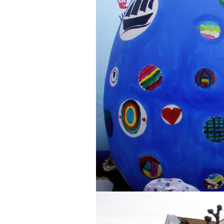
Eutin
Travemün
Volksbank
2026
Schloss Eutin im
Kerzenschein
Internatio
Holstentor
Gothmund
2026 in T
Kloster Cismar
Travemün
Lichterzau
Mölln
Travemün
Open 202
Oldenburg in Holstein
Herbst Dr
Plön
Travemün
Ratzeburg
Turmhügelburg
Lütjenburg