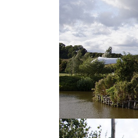
Eutin
Travemün
Volksbank
2026
Schloss Eutin im
Kerzenschein
Internatio
Holstentor
Gothmund
2026 in T
Kloster Cismar
Travemün
Lichterza
Mölln
Travemün
Open 202
Oldenburg in Holstein
Herbst Dr
Plön
Travemün
Ratzeburg
Turmhügelburg
Lütjenburg