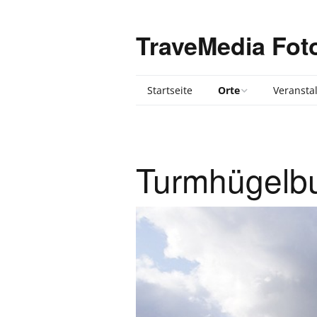
TraveMedia Fot
Startseite
Orte
Veransta
Travemünde
Ostermün
Travemünde im Winter
Anbaden 
Turmhügelbu
Trelche
24. Trave
Handball-
Priwall
Sandskulp
Ausstellu
Trelche
Travemün
Bad Malente
Wettkämp