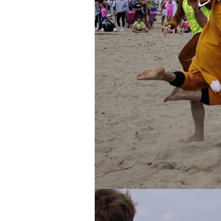
Eutin
Travemün
Volksbank
Schloss Eutin im
2026
Kerzenschein
Internatio
Gothmund
Holstentor
2026 in T
Kloster Cismar
Travemün
Lichterzau
Mölln
Travemün
Oldenburg in Holstein
Open 202
Plön
Herbst Dr
Travemün
Ratzeburg
Turmhügelburg
Lütjenburg